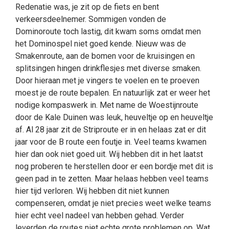
Redenatie was, je zit op de fiets en bent
verkeersdeelnemer. Sommigen vonden de
Dominoroute toch lastig, dit kwam soms omdat men
het Dominospel niet goed kende. Nieuw was de
Smakenroute, aan de bomen voor de kruisingen en
splitsingen hingen drinkflesjes met diverse smaken.
Door hieraan met je vingers te voelen en te proeven
moest je de route bepalen. En natuurlijk zat er weer het
nodige kompaswerk in. Met name de Woestijnroute
door de Kale Duinen was leuk, heuveltje op en heuveltje
af. Al 28 jaar zit de Striproute er in en helaas zat er dit
jaar voor de B route een foutje in. Veel teams kwamen
hier dan ook niet goed uit. Wij hebben dit in het laatst
nog proberen te herstellen door er een bordje met dit is
geen pad in te zetten. Maar helaas hebben veel teams
hier tijd verloren. Wij hebben dit niet kunnen
compenseren, omdat je niet precies weet welke teams
hier echt veel nadeel van hebben gehad. Verder
leverden de routes niet echte grote problemen op. Wat