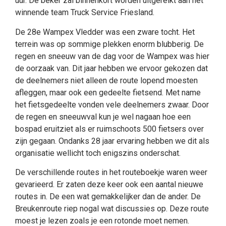
uur. De beker zal binnenkort worden uitgereikt aan het
winnende team Truck Service Friesland.
De 28e Wampex Vledder was een zware tocht. Het
terrein was op sommige plekken enorm blubberig. De
regen en sneeuw van de dag voor de Wampex was hier
de oorzaak van. Dit jaar hebben we ervoor gekozen dat
de deelnemers niet alleen de route lopend moesten
afleggen, maar ook een gedeelte fietsend. Met name
het fietsgedeelte vonden vele deelnemers zwaar. Door
de regen en sneeuwval kun je wel nagaan hoe een
bospad eruitziet als er ruimschoots 500 fietsers over
zijn gegaan. Ondanks 28 jaar ervaring hebben we dit als
organisatie wellicht toch enigszins onderschat.
De verschillende routes in het routeboekje waren weer
gevarieerd. Er zaten deze keer ook een aantal nieuwe
routes in. De een wat gemakkelijker dan de ander. De
Breukenroute riep nogal wat discussies op. Deze route
moest je lezen zoals je een rotonde moet nemen.